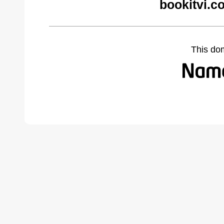
bookitvi.c
This do