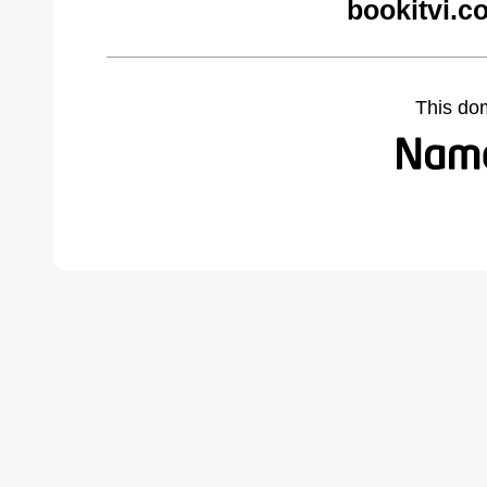
bookitvi.c
This do